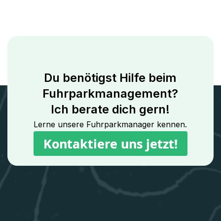
Du benötigst Hilfe beim
Fuhrparkmanagement?
Ich berate dich gern!
Lerne unsere Fuhrparkmanager kennen.
Kontaktiere uns jetzt!
Kontaktiere uns jetzt!