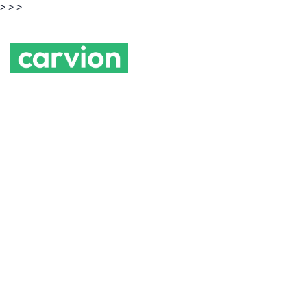
> >
>