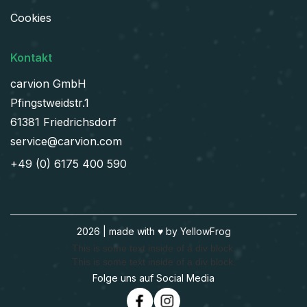
Cookies
Kontakt
carvion GmbH
Pfingstweidstr.1
61381 Friedrichsdorf
service@carvion.com
+49 (0) 6175 400 590
2026 | made with ♥️ by
YellowFrog
This is some text inside of a div block.
This is some text inside of a div block.
Folge uns auf Social Media