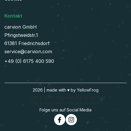
Kontakt
carvion GmbH
Pfingstweidstr.1
61381 Friedrichsdorf
service@carvion.com
+49 (0) 6175 400 590
2026 | made with ♥️ by
YellowFrog
This is some text inside of a div block.
This is some text inside of a div block.
Folge uns auf Social Media