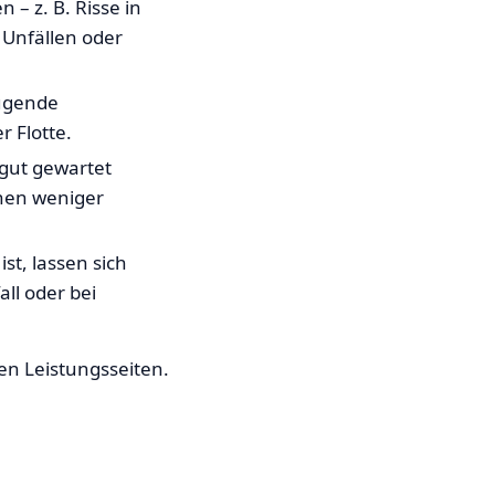
– z. B. Risse in
 Unfällen oder
eugende
 Flotte.
gut gewartet
chen weniger
t, lassen sich
ll oder bei
ren Leistungsseiten.