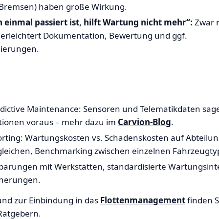
, Bremsen) haben große Wirkung.
einmal passiert ist, hilft Wartung nicht mehr“:
Zwar n
erleichtert Dokumentation, Bewertung und ggf.
lierungen.
edictive Maintenance: Sensoren und Telematikdaten sag
tionen voraus – mehr dazu im
Carvion-Blog
.
porting: Wartungskosten vs. Schadenskosten auf Abteilun
gleichen, Benchmarking zwischen einzelnen Fahrzeugty
nbarungen mit Werkstätten, standardisierte Wartungsinte
nnerungen.
und zur Einbindung in das
Flottenmanagement
finden S
Ratgebern.