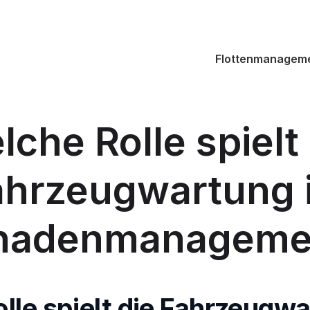
Flottenmanagem
che Rolle spielt
ahrzeugwartung 
hadenmanageme
lle spielt die Fahrzeugw