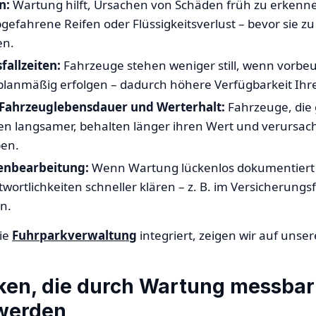
n:
Wartung hilft, Ursachen von Schäden früh zu erkennen 
efahrene Reifen oder Flüssigkeitsverlust – bevor sie zu
en.
allzeiten:
Fahrzeuge stehen weniger still, wenn vorb
lanmäßig erfolgen – dadurch höhere Verfügbarkeit Ihrer
Fahrzeuglebensdauer und Werterhalt:
Fahrzeuge, die 
en langsamer, behalten länger ihren Wert und verursa
en.
denbearbeitung:
Wenn Wartung lückenlos dokumentiert is
ortlichkeiten schneller klären – z. B. im Versicherungsfa
n.
die
Fuhrparkverwaltung
integriert, zeigen wir auf unse
iken, die durch Wartung messbar
 werden