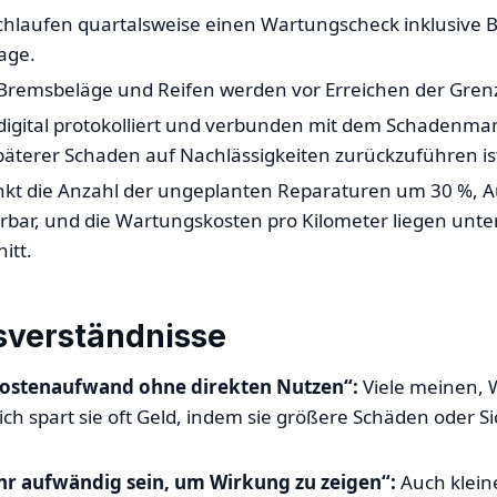
chlaufen quartalsweise einen Wartungscheck inklusive 
age.
e Bremsbeläge und Reifen werden vor Erreichen der Gren
digital protokolliert und verbunden mit dem Schadenma
päterer Schaden auf Nachlässigkeiten zurückzuführen is
nkt die Anzahl der ungeplanten Reparaturen um 30 %, Au
ürbar, und die Wartungskosten pro Kilometer liegen unt
itt.
sverständnisse
Kostenaufwand ohne direkten Nutzen“:
Viele meinen, 
ch spart sie oft Geld, indem sie größere Schäden oder Si
r aufwändig sein, um Wirkung zu zeigen“:
Auch klein