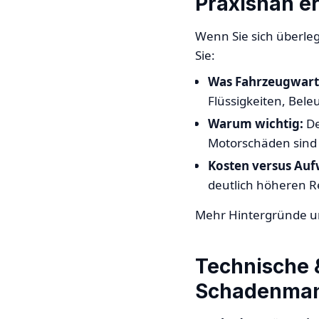
Praxisnah er
Wenn Sie sich überl
Sie:
Was Fahrzeugwart
Flüssigkeiten, Bele
Warum wichtig:
De
Motorschäden sind 
Kosten versus Au
deutlich höheren R
Mehr Hintergründe un
Technische 
Schadenma