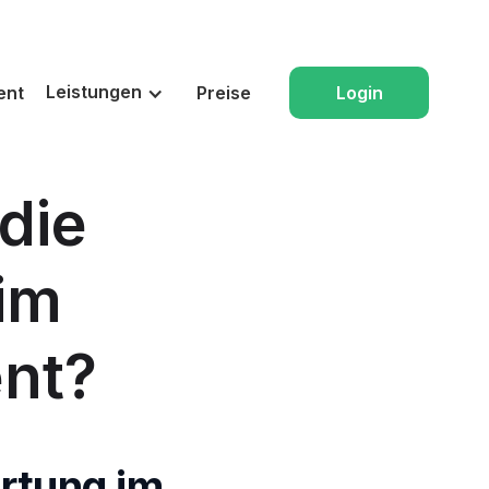
Leistungen
ent
Preise
Login
 die
im
nt?
artung im