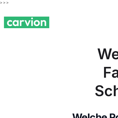
> >
>
Wel
F
Sc
Welche Ro