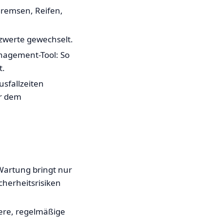
Bremsen, Reifen,
zwerte gewechselt.
nagement-Tool: So
t.
sfallzeiten
er dem
Wartung bringt nur
cherheitsrisiken
ere, regelmäßige