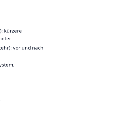
): kürzere
meter.
kehr): vor und nach
ystem,
e