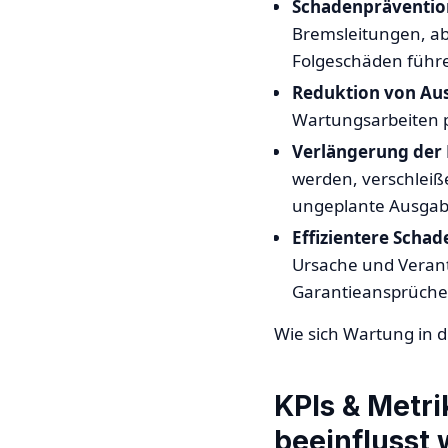
Schadenpräventio
Bremsleitungen, abg
Folgeschäden führ
Reduktion von Ausf
Wartungsarbeiten p
Verlängerung der 
werden, verschleiß
ungeplante Ausgab
Effizientere Scha
Ursache und Verantw
Garantieansprüche
Wie sich Wartung in 
KPIs & Metr
beeinflusst