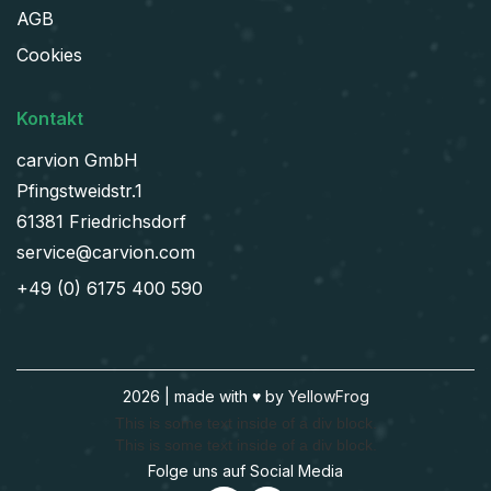
AGB
Cookies
Kontakt
carvion GmbH
Pfingstweidstr.1
61381 Friedrichsdorf
service@carvion.com
+49 (0) 6175 400 590
2026 | made with ♥️ by
YellowFrog
This is some text inside of a div block.
This is some text inside of a div block.
Folge uns auf Social Media