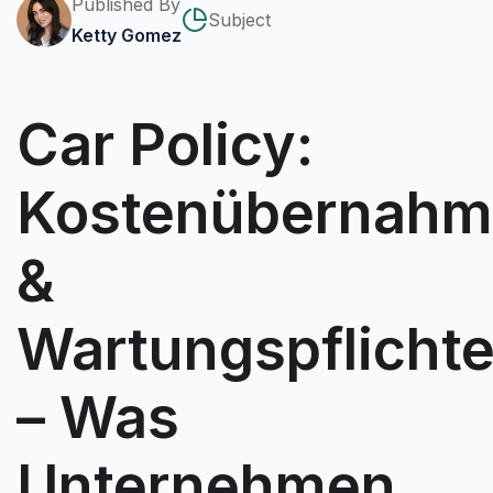
Published By
Subject
Ketty Gomez
Car Policy:
Kostenübernah
&
Wartungspflicht
– Was
Unternehmen