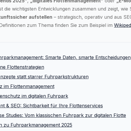
ends 2025“
,
„digitales Flottenmanagement“
oder
„E-Mob
sst die wichtigsten Entwicklungen zusammen und zeigt, wie S
nftssicher aufstellen
– strategisch, operativ und aus SE
 Definitionen zum Thema finden Sie zum Beispiel im
Wikiped
 Fuhrparkmanagement: Smarte Daten, smarte Entscheidungen
üne Flottenstrategien
konzepte statt starrer Fuhrparkstrukturen
enz im Flottenmanagement
enschutz im digitalen Fuhrpark
 & SEO: Sichtbarkeit für Ihre Flottenservices
ase Studies: Vom klassischen Fuhrpark zur digitalen Flotte
en zu Fuhrparkmanagement 2025